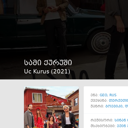
სამი ქურუში
Uc Kurus (
2021
)
GEO
RUS
ენა:
ქვეყანა:
თურქეთ
ჟანრი:
ბოევიკი
,
დ
რეჟისორი:
სინან
მსახიობები:
ექინ