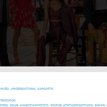
ი
რამა
,
კრიმინალური
,
სერიალი
 ოზთურქი
 ქოჩი
,
ურაზ კაიგილაროღლუ
,
დირენ პოლათოგულარი
,
ნესირ 