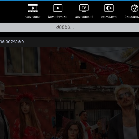
ფილმები
სერიალები
ტელევიზია
თურქული
ანიმაცი
ულად გახმოვანებული
ანიმე
ლერები
თრეილერი