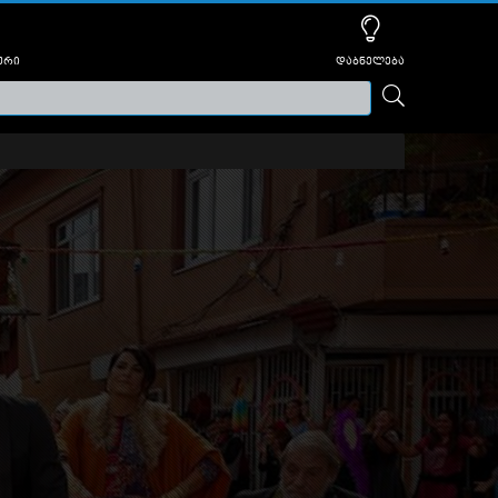
ური
დაბნელება