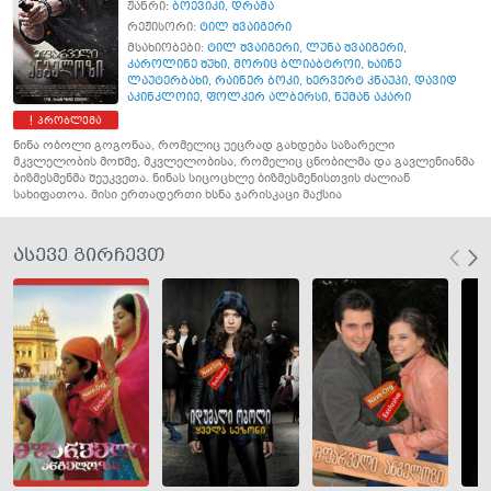
ჟანრი:
ბოევიკი
,
დრამა
რეჟისორი:
ტილ შვაიგერი
მსახიობები:
ტილ შვაიგერი
,
ლუნა შვაიგერი
,
კაროლინე შუხი
,
მორიც ბლიაბტროი
,
ხაინე
ლაუტერბახი
,
რაინერ ბოკი
,
ხერვერტ კნაუპი
,
დავიდ
აკინკლოიე
,
ფოლკერ ალბერსი
,
ნუმან აკარი
პრობლემა
ნინა ობოლი გოგონაა, რომელიც უეცრად გახდება საზარელი
მკვლელობის მოწმე, მკვლელობისა, რომელიც ცნობილმა და გავლენიანმა
ბიზმესმენმა შეუკვეთა. ნინას სიცოცხლე ბიზმესმენისთვის ძალიან
სახიფათოა. მისი ერთადერთი ხსნა ჯარისკაცი მაქსია
ასევე გირჩევთ