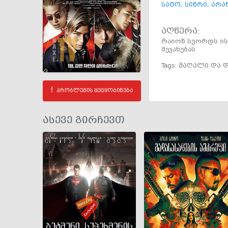
სატო
,
სინრი
,
არა
აღწერა:
რაიონ სვორდს ისე
შეჯახებას
Tags:
მაღალი და 
პრობლემის შეტყობინება
ასევე გირჩევთ