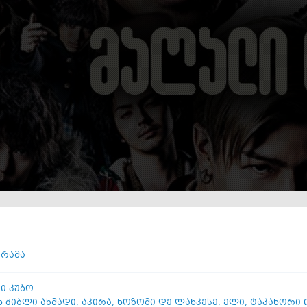
რამა
კი კუბო
 შიბლი ახმადი
,
აკირა
,
ნოზომი დე ლანკესე
,
ელი
,
ტაკანორი 