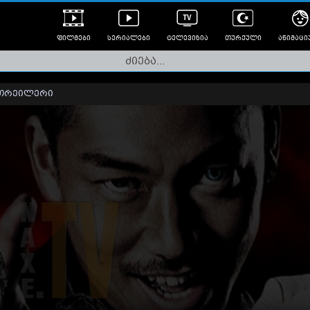
ფილმები
სერიალები
ტელევიზია
თურქული
ანიმაცი
ულად გახმოვანებული
ანიმე
ლერები
თრეილერი