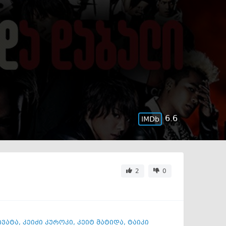
6.6
2
0
ივატა
,
კეიძი კუროკი
,
კეიტ მატიდა
,
ტაიკი