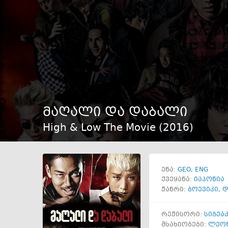
მაღალი და დაბალი
High & Low The Movie (
2016
)
GEO
ENG
ენა:
ქვეყანა:
იაპონია
ჟანრი:
ბოევიკი
,
დ
რეჟისორი:
სიგეა
მსახიობები:
ლეონ