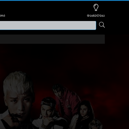
ური
დაბნელება