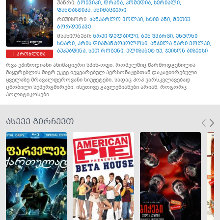
ჟანრი:
ბოევიკი
,
დრამა
,
კომედია
,
სერიალი
,
ფანტასტიკა
,
ანიმაციური
რეჟისორი:
ჯანკარლო ვოლპი
,
სტივ ანი
,
მეთიუ
ბორდენავე
მსახიობები:
გრეი დელაილი
,
ბენ შვარცი
,
ენტონი
სტარი
,
კრის დიამანტოპოლოსი
,
ანჯელა მარი ვოლპე
,
აუკუაფინა
,
სეთ როგენი
,
ელიზაბეტ შუ
,
ჯეისონ აიზექსი
პრობლემა
რვა ეპიზოდიანი ანიმაციური სპინ-ოფი, რომელშიც წარმოდგენილია
მაყურებლის მიერ უკვე შეყვარებულ პერსონაჟებთან დაკავშირებული
ყველაზე მრავალფეროვანი სიუჟეტები, სადაც პოპ ვარსკვლავებად
ცნობილი სუპერგმირები, ისეთივე გავლენიანები არიან, როგორც
პოლიტიკოსები
ასევე გირჩევთ