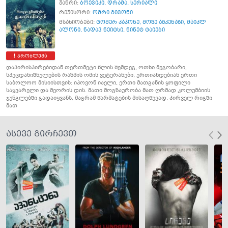
ჟანრი:
ბოევიკი
,
დრამა
,
სერიალი
რეჟისორი:
ომრი გივონი
მსახიობები:
ტომერ კაპონე
,
მოშე აშკენაზი
,
მაიკლ
ალონი
,
ნადავ ნეიტსი
,
ნინეტ ტაიები
პრობლემა
დაპირისპირებიდან თერთმეტი წლის შემდეგ, ოთხი მეგობარი,
სპეცდანიშნულების რაზმის ომის ვეტერანები, ერთიანდებიან ერთი
საბოლოო მისიისთვის: იპოვონ იაელი, ერთი მათგანის ყოფილი
საყვარელი და მეორის დის. მათი მოგზაურობა მათ ღრმად კოლუმბიის
ჯუნგლებში გადაიყვანს, მაგრამ წარმატების მისაღწევად, პირველ რიგში
მათ
ასევე გირჩევთ