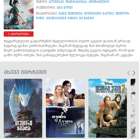
ჟანრი:
ბოევიკი
,
ფანტასტიკა
,
ანიმაციური
რეჟისორი:
ამპ ვონი
მსახიობები:
ზანგ ფუზენგი
,
ზონგიანგ ბაომუ
,
ფედორ
ჩინი
,
ტიანქსიანგ იანგი
,
ზე ზანგი
პრობლემა
შეყვარებულის გადარჩენის მცდელობისას თეთრ გველს დასთან ერთად
ბუდისტ ფაჰაი უპირისპირდება, მაგრამ შედეგად მას შთანთქავს ბერის
მიერ გამოძახებული ლეიფენი ჰანჯოუდან. მწვანე გველი იფიცებს, რომ დის
გამო შურს იძიებს, მას განადგურების შელოცვა ხვდება, მაგრამ არ კვდება
ასევე გირჩევთ