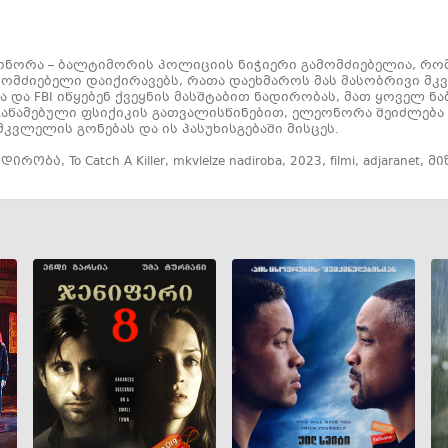
ნორა – ბალტიმორის პოლიციის ნიჭიერი გამომძიებელია, რომ
ამომძიებელი დაიქირავებს, რათა დაეხმაროს მას მასობრივი მკ
და FBI იწყებენ ქვეყნის მასშტაბით ნადირობას, მათ ყოველ 
ი გაწამებული ფსიქიკის გათვალისწინებით, ელეონორა შეიძლებ
მკვლელის გონებას და ის პასუხისგებაში მისცეს.
ადირობა
,
To Catch A Killer
,
mkvlelze nadiroba
,
2023
,
filmi
,
adjaranet
,
მი