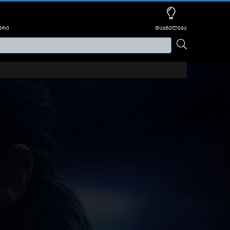
ური
დაბნელება