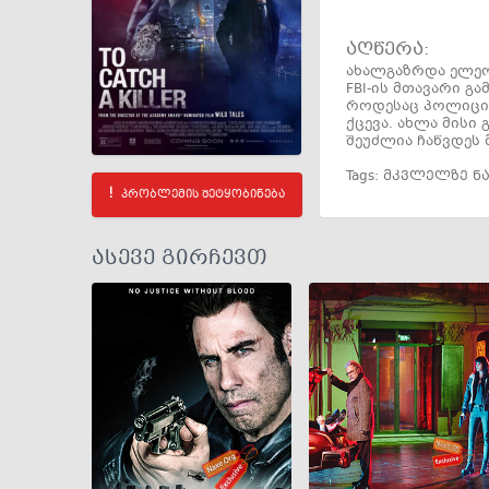
აღწერა:
ახალგაზრდა ელეო
FBI-ის მთავარი გ
როდესაც პოლიცია 
ქცევა. ახლა მის
შეუძლია ჩაწვდეს 
Tags:
მკვლელზე ნ
პრობლემის შეტყობინება
ასევე გირჩევთ