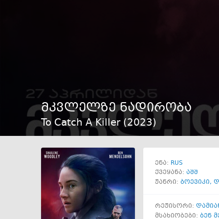
მკვლელზე ნადირობა
To Catch A Killer (
2023
)
RUS
ენა:
ქვეყანა:
აშშ
ჟანრი:
ბოევიკი
,
დ
რეჟისორი:
დამია
მსახიობები:
ბენ 