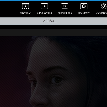
ფილმები
სერიალები
ტელევიზია
თურქული
ანიმაცი
ულად გახმოვანებული
ანიმე
ლერები