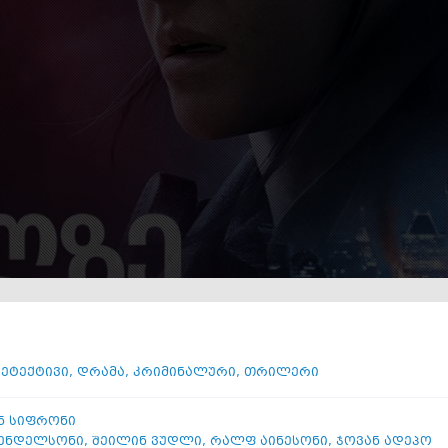
ეტექტივი
,
დრამა
,
კრიმინალური
,
თრილერი
ნ სიფრონი
მენდელსონი
,
შეილინ ვუდლი
,
რალფ აინესონი
,
ჯოვან ადეპო