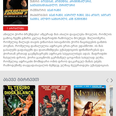
ჟანრი:
ბოევიკი
,
კომედია
,
კრიმინალური
,
სათავგადასავლო
,
თრილერი
რეჟისორი:
ჯეკი ჩანი
მსახიობები:
ჯეკი ჩანი
,
ქეროლ ჩენი
,
ევა კობო
,
სიოკო
იკედა
,
ალდო სამბრელი
,
კენ გუდმენი
პრობლემა
აზიელი ქორი ბრუნდება! ამჯერად მას ახალი დავალება მოელის, რომლის
გამოც ჩვენს გმირს კვლავ მადრიდში ჩამოსვლა მოუწევს. მილიონერი,
რომელიც მალავს თავის ვინაობას სთავაზობს ქორს ნაცისტების განძის
პოვნას, რომელიც დამალულია აფრიკის ერთ–ერთ უდაბნოში. ის მას
გასაღებს გადასცემს და დათანხმდება ექსპედიციის ფინანსირებას და
ქორთან ერთად გაემგზავრებს აფრიკის სპეციალისტს ადას. მადრიდში
ჩასვლის დროს, ქორი გაიცნობს გერმანელ გოგონას სახელად ელზა,
რომელიც აფრიკაში მომხდარი ომის დროს დაკარგულ მამას ეძებს.
რამოდენიმე თავგადასავალის შემდეგ ელზაც შეუერთდება ექსპედიციას.
ასევე გირჩევთ