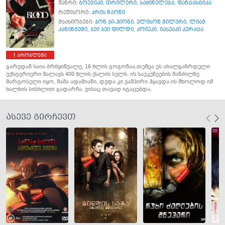
ჟანრი:
ბოევიკი
,
თრილერი
,
საშინელება
,
ფანტასტიკა
რეჟისორი:
კრის ნაონი
მსახიობები:
ჯონ ჯი-ჰიონი
,
ელისონ მილერი
,
ლიამ
კანინგემი
,
ჯეი ჯეი ფილდი
,
კოიუკი
,
იასუაკი კურატა
პრობლემა
გარედან საია ბრწყინვალე, 16 წლის გოგონაა,თუმცა ეს ახალგაზრდული
ექსტერიერი მალავს 400 წლის ქალის სულს. ის საუკუნეების მანძილზე
მარტოსული იყო, მამა ადამიანი, დედა კი ვამპირი ჰყავდა.ის მხოლოდ იმ
ხალხის სისხლით გადარჩა, ვისაც თავად იტაცებდა.
ასევე გირჩევთ