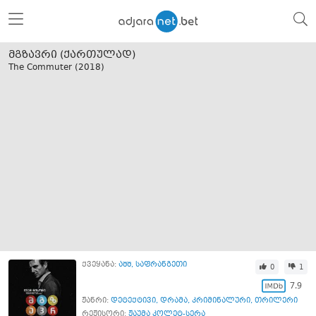
მგზავრი (ქართულად)
The Commuter (
2018
)
ქვეყანა:
აშშ
,
საფრანგეთი
0
1
7.9
ჟანრი:
დეტექტივი
,
დრამა
,
კრიმინალური
,
თრილერი
რეჟისორი:
ჟაუმა კოლეტ-სერა