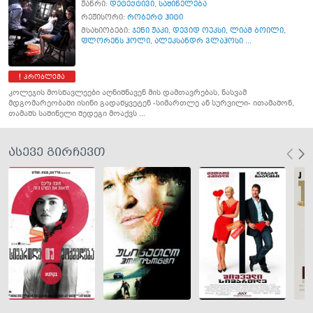
ჟანრი:
დეტექტივი
,
საშინელება
რეჟისორი:
რობერტ ჰიტი
მსახიობები:
ჯენი ჟაკი
,
დევიდ ოუკსი
,
ლიამ ბოილი
,
ფლორენს ჰოლი
,
ალეკსანდრ ვლაჰოსი ...
პრობლემა
კოლეჯის მოსწავლეები აღნიშნავენ მის დამთავრებას, ნასვამ
მდგომარეობაში ისინი გადაწყვეტენ -სიმართლე ან სურვილი- ითამაშონ,
თამაშს საშინელი შედეგი მოაქვს ...
ასევე გირჩევთ