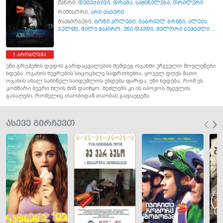
ჟანრი:
დეტექტივი
,
დრამა
,
საშინელება
,
თრილერი
რეჟისორი:
არი ასტერი
მსახიობები:
ტონი კოლეტი
,
გაბრიელ ბრინი
,
ალექს
ვულფი
,
მილი შაპირო
,
ენი დაუდი
,
მელორი ბეჰტელი ...
პრობლემა
ენი გრეჰემის დედის გარდაცვალების შემდეგ ოჯახში უჩვეულო მოვლენები
ხდება .ოჯახის წევრების სიცოცხლე საფრთხეშია. ყოველ დღეს მათი
ოჯახის ახალ საშინელ საიდუმლოს ეხდება ფარდა. ენი ხვდება, რომ ეს
კოშმარი ბევრი წლის წინ დაიწყო. შეძლებს კი ის იპოვოს წყევლის
გასაღები, რომელიც თაობიდან თაობას გადაეცემა
ასევე გირჩევთ