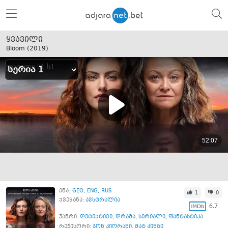
ყვავილი
Bloom (
2019
)
ენა:
GEO
ENG
RUS
1
0
ქვეყანა:
ავსტრალია
6.7
ჟანრი:
დეტექტივი
,
დრამა
,
სერიალი
,
ფანტასტიკა
რეჟისორი:
ჯონ კიორანი
,
მატ კინგი