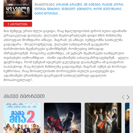
მსახიობები:
ბრაიან ბრაუნი
,
ენ ბენეტი
,
რაიან კორი
,
თომას ფიშერი
,
დენიელ ჰენშელი
,
როდ მულინარი
,
ტერი ნორისი ...
პრობლემა
მას შემდეგ ერთი წელი გავიდა, რაც წყალდიდობის დროს ხუთი ადამიანი
ტრაგიკულად დაიღუპა. ქალაქის მაცხოვრებლებს დიდი ხნის მანძილზე
ახსოვდათ მომხდარი ამბავი...მაგრამ, ეს ამბავი, სემდგომმა სასწაულმა
გადაფარა - მოულოდნელად, ქალაქის საზღვართან გაუგებარი
წარმოშობის მცენარეები გამოჩნდნენ, რომლებიც სწრაფად
იზრდებოდნენ. როგორც აღმოჩნდა, ამ უცნაურ მცენარეებს საინტერესო
თვისებები აღმოაჩნდათ - ისინი ადამიანებს აახალგაზრდავებდნენ... ყველა
ფიქრობდა, რომ ბუნებამ იქაურები გულუხვად დაასაჩუქრა იმ გასაჭირის
საპასუხოდ, რაც წლების მანძილზე გადაიტანეს. მაგრამ, იქნებ ეს ბოროტი
ხუმრობაა, რაც მოსახლეობაში ბოროტების თესლს გააღვივებს და
ადამიანები ერთმანეთს დაერევიან სასწაულებრივი ყვავილის
მოსაპოვებლად?..
ასევე გირჩევთ