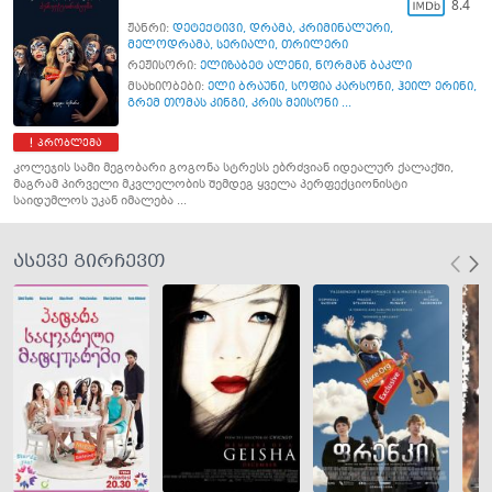
8.4
ჟანრი:
დეტექტივი
,
დრამა
,
კრიმინალური
,
მელოდრამა
,
სერიალი
,
თრილერი
რეჟისორი:
ელიზაბეტ ალენი
,
ნორმან ბაკლი
მსახიობები:
ელი ბრაუნი
,
სოფია კარსონი
,
ჰეილ ერინი
,
გრემ თომას კინგი
,
კრის მეისონი ...
პრობლემა
კოლეჯის სამი მეგობარი გოგონა სტრესს ებრძვიან იდეალურ ქალაქში,
მაგრამ პირველი მკვლელობის შემდეგ ყველა პერფექციონისტი
საიდუმლოს უკან იმალება ...
ასევე გირჩევთ