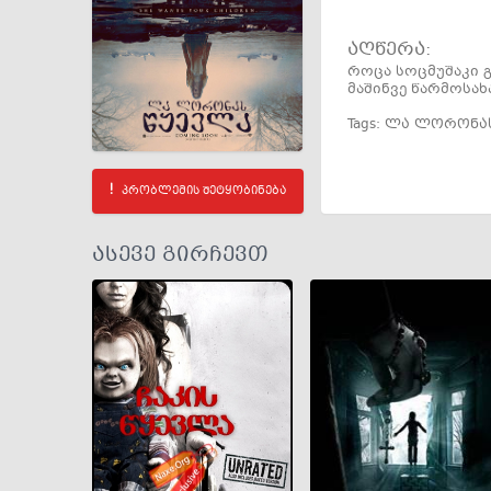
აღწერა:
როცა სოცმუშაკი გ
მაშინვე წარმოსახ
Tags:
ლა ლორონას
პრობლემის შეტყობინება
ასევე გირჩევთ