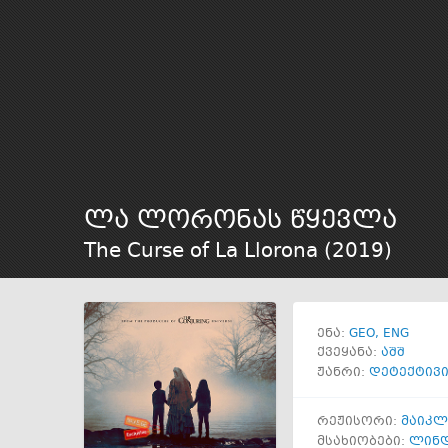
ლა ლორონას წყევლა
The Curse of La Llorona (
2019
)
GEO
ENG
ენა:
ქვეყანა:
აშშ
ჟანრი:
დეტექტივ
რეჟისორი:
მაიკლ
მსახიობები:
ლინდ