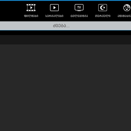
ფილმები
სერიალები
ტელევიზია
თურქული
ანიმაცი
ულად გახმოვანებული
ანიმე
ლერები