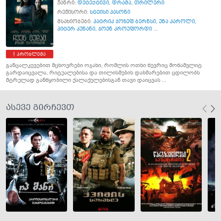
ჟანრი:
დეტექტივი
,
დრამა
,
თრილერი
რეჟისორი:
სტეისი პასონი
მსახიობები:
პატრიკ ჯოზეფ ბერნსი
,
უნა კაროლი
,
პიტერ კუნანი
,
ჯოენ კროუფორდი ...
პრობლემა
განცალკევებით მცხოვრები ოჯახი, რომლის ოთხი წევრიც მოწამვლიტ
გარდაიცვალა, რიტუალებისა და თილისმების დახმარებით ცდილობს
მტრულად განწყობილი ქალაქელებისგან თავი დაიცვას ...
ასევე გირჩევთ