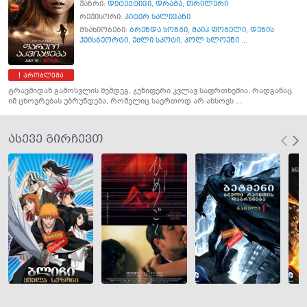
ჟანრი:
დეტექტივი
,
დრამა
,
თრილერი
რეჟისორი:
პიტერ სალივანი
მსახიობები:
ბრენდა სონგი
,
მაიკ ფოგელი
,
დენის
ჰეისბეორტი
,
ეშლი სკოტი
,
პოლ სლოუნი ...
პრობლემა
ტრავმიდან გამოსვლის შემდეგ, ჯენიფერი კვლავ საფრთხეშია, რადგანაც
იმ ცხოვრებას უბრუნდება, რომელიც საერთოდ არ ახსოვს ...
ასევე გირჩევთ