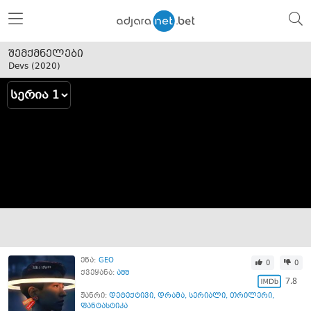
შემქმნელები
Devs (
2020
)
ენა:
GEO
0
0
ქვეყანა:
აშშ
7.8
ჟანრი:
დეტექტივი
,
დრამა
,
სერიალი
,
თრილერი
,
ფანტასტიკა