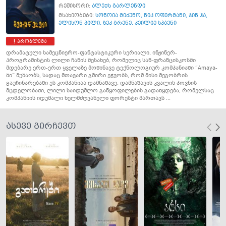
რეჟისორი:
ალექს გარლენდი
მსახიობები:
სონოია მიძუნო
,
ნიკ ოფერმანი
,
ჯინ ჰა
,
ელისონ პილი
,
ზეკ გრენე
,
კეილიე სპაენი
პრობლემა
დრამატული სამეცნიერო-ფანტასტიკური სერიალი, ინჟინერ-
პროგრამისტის ლილი ჩანის შესახებ, რომელიც სან-ფრანცისკოსში
მდებარე ერთ-ერთ ყველაზე მოწინავე ტექნოლოგიურ კომპანიაში “Amaya-
ში” მუშაობს, სადაც მთავარი გმირი ეჭვობს, რომ მისი მეგობრის
გაუჩინარებაში ეს კომპანიაა დამნაშავე. დამნაშავის კვალის პოვნის
მცდელობაში, ლილი საიდუმლო განყოფილების გადაწყდება, რომელსაც
კომპანიის იდუმალი ხელმძღვანელი ფორესტი მართავს ...
ასევე გირჩევთ