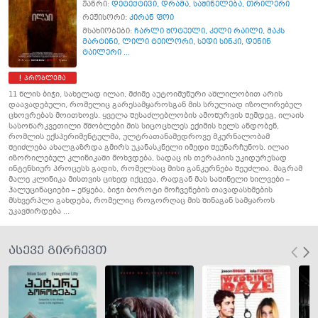
ჟანრი:
დეტექტივი
,
დრამა
,
საშინელება
,
თრილერი
რეჟისორი:
კირან ფოი
მსახიობები:
ჩარლი შოტუელი
,
კელი რაილი
,
მაკს
მარტინი
,
ლილი ტეილორი
,
სედი სინკი
,
დენინ
ტაილერი ...
პრობლემა
11 წლის ბიჭი, სახელად ილაი, მძიმე აუტოიმუნური აშლილობით არის
დაავადებული, რომელიც გარესამყაროსგან მის სრულიად იზოლირებულ
ცხოვრებას მოითხოვს. ყველა შესაძლებლობის ამოწურვის შემდეგ, ილაის
სასოწარკვეთილი მშობლები მის სიცოცხლეს ექიმის ხელს ანდობენ,
რომლის ექსპერიმენტულმა, ულტრათანამედროვე მკურნალობამ
შეიძლება ახალგაზრდა გმირს უკანასკნელი იმედი შეუნარჩუნოს. ილაი
იზორილებულ კლინიკაში მოხვდება, სადაც ის თერაპიის უკიდურესად
ინტენსიურ პროცესს გადის, რომელსაც მისი განკურნება შეუძლია. მაგრამ
მალე კლინიკა მისთვის ციხედ იქცევა, რადგან მას საშინელი ხილვები –
ჰალუცინაციები – ეწყება, ბიჭი ბოროტი მოჩვენების თავადასხმების
მსხვერპლი გახდება, რომელიც როგორღაც მის შინაგან სამყაროს
უკავშირდება ...
ასევე გირჩევთ