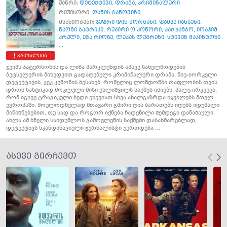
ჟანრი:
დეტექტივი
,
დრამა
,
კრიმინალური
რეჟისორი:
დანის ტანოვიჩი
მსახიობები:
ჯეფრი დინ მორგანი
,
ფამკე იანსენი
,
ნაომი ბატრიკი
,
რუაირი ო’კონორი
,
კაშ ჯამბო
,
იოაჰიმ
კრული
,
ევა რიოზე
,
ლუკას ლუგრენი
,
სტივენ მაკინტოში
...
პრობლემა
ჯეიმს პატერსონის და ლიზა მარკლუნდის ამავე სახელწოდების
ბეტსელერის მიხედვით გადაღებული კრიმინალური დრამა, ნიუ-იორკელი
დეტექტივის, ჯეკ კენონის შესახებ, რომელიც ლონდონში თაფლობის თვის
დროს სასტიკად მოკლული მისი ქალიშვილს საქმეს იძიებს. მალე ირკვევა,
რომ იგივე ტრაგიკული ბედი ეწევიათ სხვა ახალგაზრდა წყვილებს მთელ
ევროპაში. მოულოდნელად მთავარი გმირი ღია ბარათებს იღებს იდუმალი
მინიშნებებით, თუ სად და როგორ იქნება ჩადენილი შემდეგი დანაშაული.
ახლა ამ ბნელი საიდუმლოს გამოვლენის საქმეში დასახმარებლად,
დეტექტივს სკანდინავიელი ჟურნალისტი უერთდება …
ასევე გირჩევთ