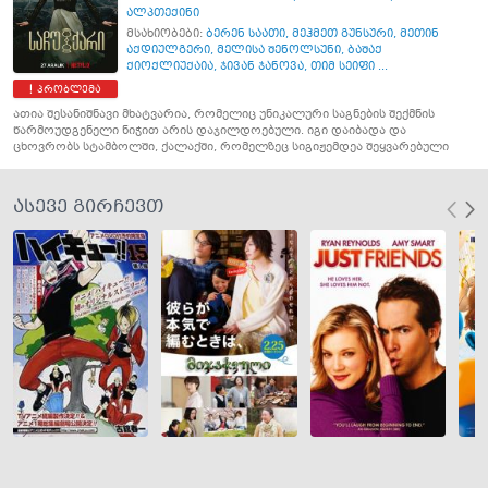
ალპთექინი
მსახიობები:
ბერენ საათი
,
მეჰმეთ გუნსური
,
მეთინ
აქდიულგერი
,
მელისა შენოლსუნი
,
ბაშაქ
ქიოქლიუქაია
,
ჯივან ჯანოვა
,
თიმ სეიფი ...
პრობლემა
ათია შესანიშნავი მხატვარია, რომელიც უნიკალური საგნების შექმნის
წარმოუდგენელი ნიჭით არის დაჯილდოებული. იგი დაიბადა და
ცხოვრობს სტამბოლში, ქალაქში, რომელზეც სიგიჟემდეა შეყვარებული
ასევე გირჩევთ