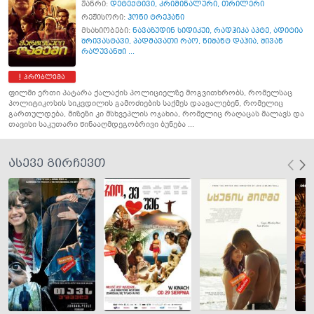
ჟანრი:
დეტექტივი
,
კრიმინალური
,
თრილერი
რეჟისორი:
ჰონი ტრეჰანი
მსახიობები:
ნავაზუდინ სიდიკუი
,
რადჰიკა აპტე
,
ადიტია
შრივასტავი
,
პადმავათი რაო
,
ნიშანტ დაჰია
,
შივან
რაღუვანში ...
პრობლემა
ფილმი ერთი პატარა ქალაქის პოლიციელზე მოგვითხრობს, რომელსაც
პოლიტიკოსის სიკვდილის გამოძიების საქმეს დაავალებენ, რომელიც
გართულდება, მიზეზი კი მსხვეპლის ოჯახია, რომელიც რაღაცას მალავს და
თავისი საკუთარი წინააღმდეგობრივი ბუნება ...
ასევე გირჩევთ