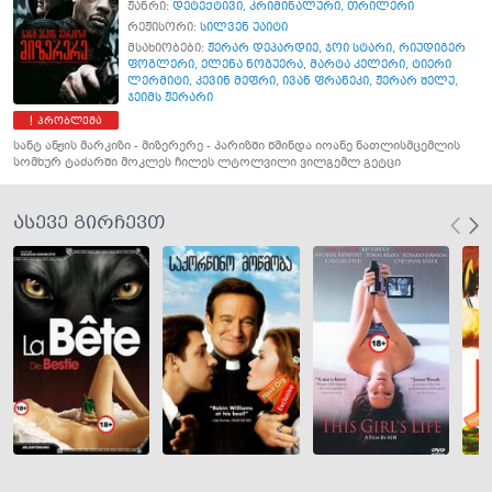
ჟანრი:
დეტექტივი
,
კრიმინალური
,
თრილერი
რეჟისორი:
სილვენ უაიტი
მსახიობები:
ჟერარ დეპარდიე
,
ჯოი სტარი
,
რიუდიგერ
ფოგლერი
,
ელენა ნოგუერა
,
მარტა კელერი
,
ტიერი
ლერმიტი
,
კევინ მეფრი
,
ივან ფრანეკი
,
ჟერარ შელუ
,
ჯეიმს ჟერარი
პრობლემა
სანტ ანჟის მარკიზი - მიზერერე - პარიზში წმინდა იოანე ნათლისმცემლის
სომხურ ტაძარში მოკლეს ჩილეს ლტოლვილი ვილგემლ გეტცი
ასევე გირჩევთ