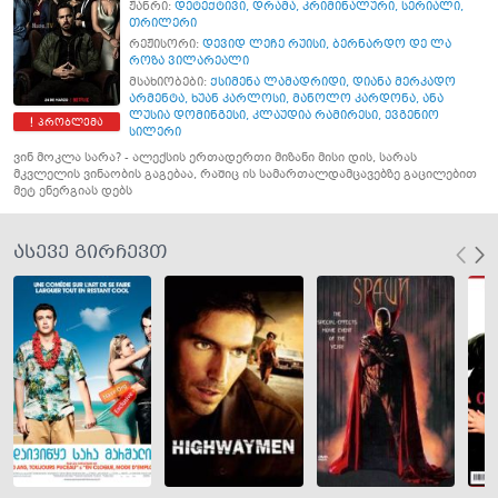
ჟანრი:
დეტექტივი
,
დრამა
,
კრიმინალური
,
სერიალი
,
თრილერი
რეჟისორი:
დევიდ ლეჩე რუისი
,
ბერნარდო დე ლა
როზა ვილარეალი
მსახიობები:
ქსიმენა ლამადრიდი
,
დიანა მერკადო
არმენტა
,
ხუან კარლოსი
,
მანოლო კარდონა
,
ანა
ლუსია დომინგესი
,
კლაუდია რამირესი
,
ევგენიო
პრობლემა
სილერი
ვინ მოკლა სარა? - ალექსის ერთადერთი მიზანი მისი დის, სარას
მკვლელის ვინაობის გაგებაა, რაშიც ის სამართალდამცავებზე გაცილებით
მეტ ენერგიას დებს
ასევე გირჩევთ