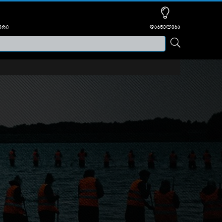
ური
დაბნელება