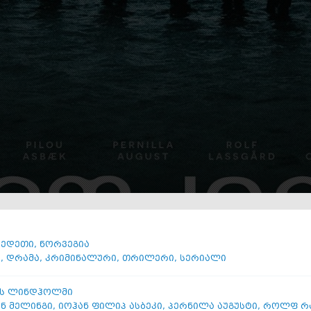
ვედეთი
,
ნორვეგია
ი
,
დრამა
,
კრიმინალური
,
თრილერი
,
სერიალი
ას ლინდჰოლმი
ნ მელინგი
,
იოჰან ფილიპ ასბეკი
,
პერნილა აუგუსტი
,
როლფ რ