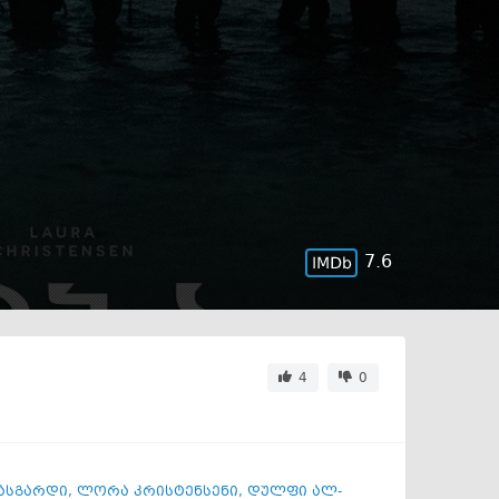
7.6
4
0
ასგარდი
,
ლორა კრისტენსენი
,
დულფი ალ-