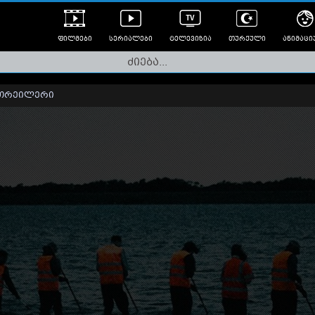
ფილმები
სერიალები
ტელევიზია
თურქული
ანიმაცი
ულად გახმოვანებული
ანიმე
ლერები
თრეილერი