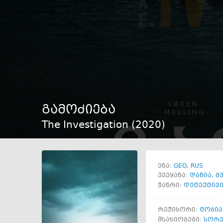
გამოძიება
The Investigation (
2020
)
GEO
RUS
ენა:
ქვეყანა:
დანია
,
შ
ჟანრი:
დეტექტივ
რეჟისორი:
ტობი
მსახიობები:
სორე