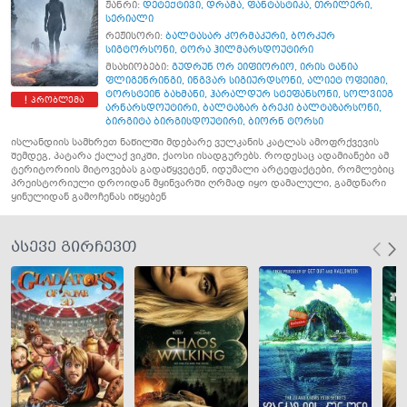
ჟანრი:
დეტექტივი
,
დრამა
,
ფანტასტიკა
,
თრილერი
,
სერიალი
რეჟისორი:
ბალტასარ კორმაკური
,
ბორკურ
სიგტორსონი
,
ტორა ჰილმარსდოუტირი
მსახიობები:
გუდრუნ ორ ეიფიორიო
,
ირის ტანია
ფლიგენრინგი
,
ინგვარ სიგიურდსონი
,
ალიეტ ოფეიმი
,
ტორსტეინ ბახმანი
,
ჰარალდურ სტეფანსონი
,
სოლვიეგ
პრობლემა
არნარსდოუტირი
,
ბალტაზარ ბრეკი ბალტაზარსონი
,
ბირგიტა ბირგისდოუტირი
,
ბიორნ ტორსი
ისლანდიის სამხრეთ ნაწილში მდებარე ვულკანის კატლას ამოფრქვევის
შემდეგ, პატარა ქალაქ ვიკში, ქაოსი ისადგურებს. როდესაც ადამიანები ამ
ტერიტორიის მიტოვებას გადაწყვეტენ, იდუმალი არტეფაქტები, რომლებიც
პრეისტორიული დროიდან მყინვარში ღრმად იყო დამალული, გამდნარი
ყინულიდან გამოჩენას იწყებენ
ასევე გირჩევთ