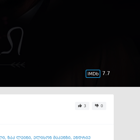
7.7
3
0
ლი
,
ზაკ ლეინი
,
ელისონ მაკენზი
,
ენდრიუ