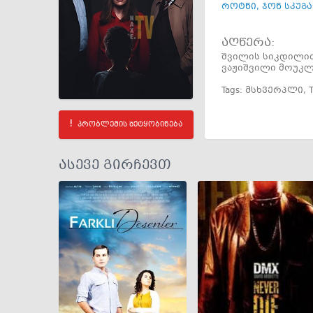
როტნი
,
ჯონ სკუგ
აღწერა:
შვილის სიკდილით
ვაჟიშვილი მოუკლ
Tags:
მსხვერპლი
,
პრობლემის შეტყობინება
ასევე გირჩევთ