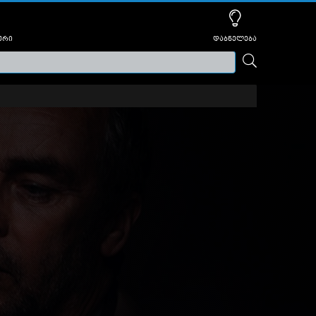
ური
დაბნელება