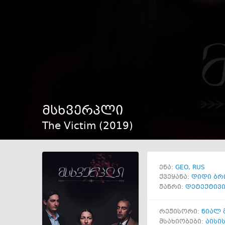
მსხვერპლი
The Victim (
2019
)
GEO
RUS
ენა:
ქვეყანა:
დიდი ბრ
ჟანრი:
დეტექტივ
რეჟისორი:
ნიალ 
მსახიობები:
აისი