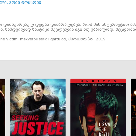
ალი
,
ჯოან ტომსონი
 დამწუხრებულ დედას დააბრალებენ, რომ მან ინტერნეტით ამო
ა. ნამდვილად სასტიკი მკვლელია იგი თუ უბრალოდ, შეცდომ
The Victim
,
msxverpli seriali qartulad
,
ქართულად
,
2019