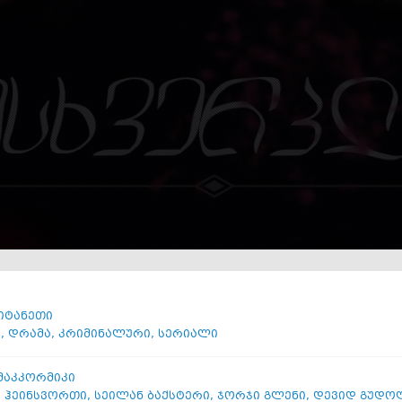
იტანეთი
ი
,
დრამა
,
კრიმინალური
,
სერიალი
მაკკორმიკი
ს ჰეინსვორთი
,
სეილან ბაქსტერი
,
ჯორჯი გლენი
,
დევიდ გუდო