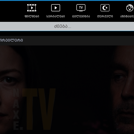
ფილმები
სერიალები
ტელევიზია
თურქული
ანიმაცი
ულად გახმოვანებული
ანიმე
ლერები
თრეილერი