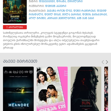
ჟანრი:
დეტექტივი
,
დრამა
,
თრილერი
რეჟისორი:
დემიენ პაუერი
მსახიობები:
ჰავანა როუზ ლიუ
,
დენი რამირესი
,
დევიდ
რისდალი
,
დეილ დიკი
,
მილა ჰარისი
,
დენის ჰაისბერტი
,
პოლ გრინი
,
კირსტი ჰემილტონი
,
ჯენ ვან ეპსი
პრობლემა
საშინელებათა თრილერი, კოლეჯის სტუდენტი გოგონას შესახებ,
რომელიც ოჯახური მიზეზების გამო მოგზაურობს, მოულოდნელად
თოვლის ქარიშხალში მოხვდება და ახლა იძულებულია თავშესაფარი
ეძებოს გზის იზოლირებულ მონაკვეთზე უცხო ადამიანების ჯგუფთან
ერთად
ასევე გირჩევთ