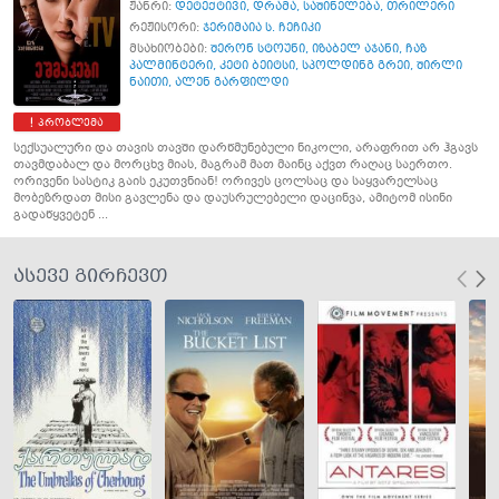
ჟანრი:
დეტექტივი
,
დრამა
,
საშინელება
,
თრილერი
რეჟისორი:
ჯერიმაია ს. ჩეჩიკი
მსახიობები:
შერონ სტოუნი
,
იზაბელ აჯანი
,
ჩაზ
პალმინტერი
,
კეტი ბეიტსი
,
სპოლდინგ გრეი
,
შირლი
ნაითი
,
ალენ გარფილდი
პრობლემა
სექსუალური და თავის თავში დარწმუნებული ნიკოლი, არაფრით არ ჰგავს
თავმდაბალ და მორცხვ მიას, მაგრამ მათ მაინც აქვთ რაღაც საერთო.
ორივენი სასტიკ გაის ეკუთვნიან! ორივეს ცოლსაც და საყვარელსაც
მობეზრდათ მისი გავლენა და დაუსრულებელი დაცინვა, ამიტომ ისინი
გადაწყვეტენ ...
ასევე გირჩევთ