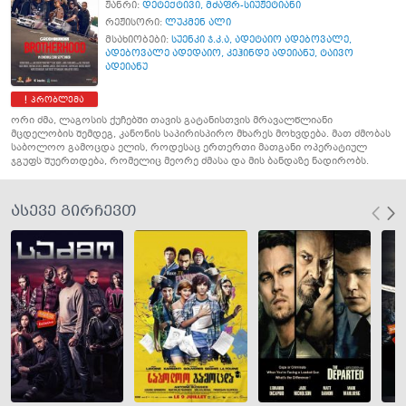
ჟანრი:
დეტექტივი
,
მძაფრ-სიუჟეტიანი
რეჟისორი:
ლუკმენ ალი
მსახიობები:
სუენკი ჯ.კ.ა
,
ადეტაიო ადებოვალე
,
ადებოვალე ადედაიო
,
კეჰინდე ადეიანუ
,
ტაივო
ადეიანუ
პრობლემა
ორი ძმა, ლაგოსის ქუჩებში თავის გატანისთვის მრავალწლიანი
მცდელობის შემდეგ, კანონის საპირისპირო მხარეს მოხვდება. მათ ძმობას
საბოლოო გამოცდა ელის, როდესაც ერთერთი მათგანი ოპერატიულ
ჯგუფს შუერთდება, რომელიც მეორე ძმასა და მის ბანდაზე ნადირობს.
ასევე გირჩევთ