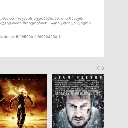
რთან – ოჯახის მეგობართან. მის სახლში
ქვეყანაში მოხვდებიან, სადაც ფანტასტიური
Wardrobe
,
ნარნიას ქრონიკები 1