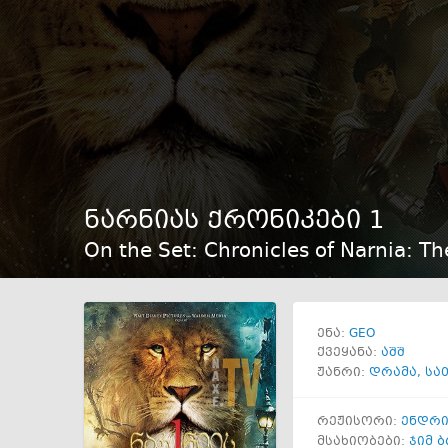
ნარნიას ქრონიკები 1
On the Set: Chronicles of Narnia: Th
GEO
ენა:
ქვეყანა:
აშშ
ჟანრი:
დრამა
,
სა
რეჟისორი:
ენდრი
მსახიობები:
ჯიმ 