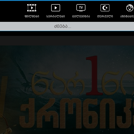
ფილმები
სერიალები
ტელევიზია
თურქული
ანიმაცი
ულად გახმოვანებული
ანიმე
ლერები