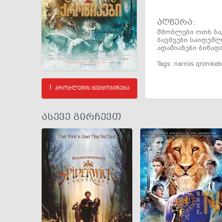
აღწერა:
მშობლები ოთხ ბა
ბავშვები საიდუმლ
ადამიანები ბინად
Tags:
narniis qronikeb
პრობლემის შეტყობინება
ასევე გირჩევთ