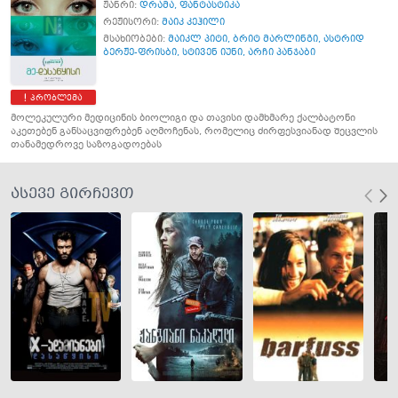
ჟანრი:
დრამა
,
ფანტასტიკა
რეჟისორი:
მაიკ კეჰილი
მსახიობები:
მაიკლ პიტი
,
ბრიტ მარლინგი
,
ასტრიდ
ბერჟე-ფრისბი
,
სტივენ იუნი
,
არჩი პანჯაბი
პრობლემა
მოლეკულური მედიცინის ბიოლიგი და თავისი დამხმარე ქალბატონი
აკეთებენ განსაცვიფრებენ აღმოჩენას, რომელიც ძირფესვიანად შეცვლის
თანამედროვე საზოგადოებას
ასევე გირჩევთ