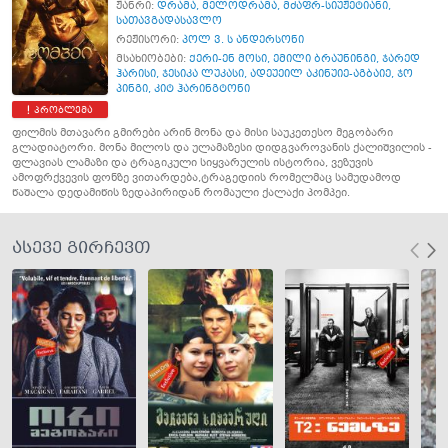
ჟანრი:
დრამა
,
მელოდრამა
,
მძაფრ-სიუჟეტიანი
,
სათავგადასავლო
რეჟისორი:
პოლ ვ. ს ანდერსონი
მსახიობები:
ქერი-ენ მოსი
,
ემილი ბრაუნინგი
,
ჯარედ
ჰარისი
,
ჯესიკა ლუკასი
,
ადეუეილ აკინუიე-აგბაიე
,
ჯო
პინგი
,
კიტ ჰარინგტონი
პრობლემა
ფილმის მთავარი გმირები არინ მონა და მისი საუკეთესო მეგობარი
გლადიატორი. მონა მილოს და ულამაზესი დიდგვაროვანის ქალიშვილის -
ფლავიას ლამაზი და ტრაგიკული სიყვარულის ისტორია, ვეზუვის
ამოფრქვევის ფონზე ვითარდება,ტრაგედიის რომელმაც სამუდამოდ
წაშალა დედამიწის ზედაპირიდან რომაული ქალაქი პომპეი.
ასევე გირჩევთ