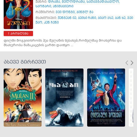
ჟანრი:
დრამა
,
მელოდრამა
,
სათავგადასავლო
,
საომარი
,
ანიმაციური
რეჟისორი:
ვეი დონგი
,
ჯინგლ მა
მსახიობები:
ჟუნგუან იუ
,
ჯეისი ჩანი
,
ჯიაო ქსუ
,
ჯან ხუ
,
ვეი
ჟაო
,
კუნ ჩენი
პრობლემა
ფილმი მოგვითხრობს ჰუა მულანის შესახებ,რომელმაც მოახერხა და
მსახურობა მამაკაცების ჯარში დაიწყო ...
ასევე გირჩევთ