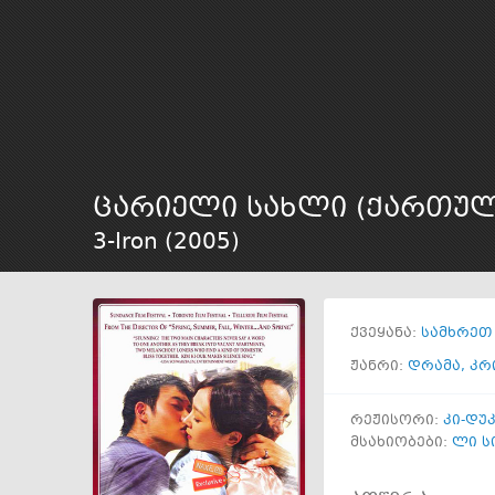
ცარიელი სახლი (ქართუ
3-Iron (
2005
)
ქვეყანა:
სამხრეთ
ჟანრი:
დრამა
,
კრ
რეჟისორი:
კი-დუკ
მსახიობები:
ლი ს