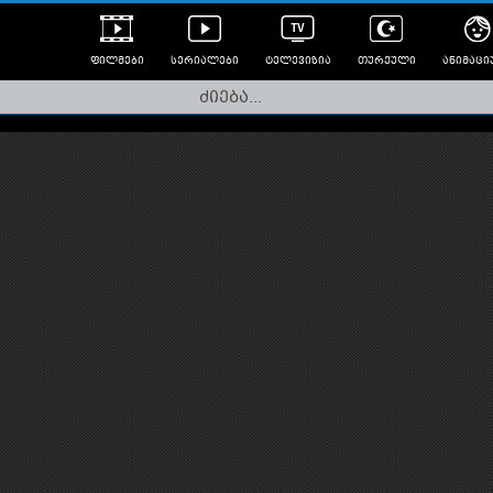
ფილმები
სერიალები
ტელევიზია
თურქული
ანიმაცი
ულად გახმოვანებული
ანიმე
ლერები