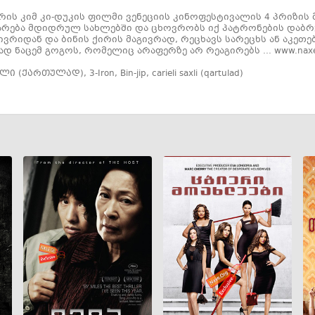
ის კიმ კი-დუკის ფილმი ვენეციის კინოფესტივალის 4 პრიზის
რება მდიდრულ სახლებში და ცხოვრობს იქ პატრონების დაბრუნ
ივრიდან და ბინის ქირის მაგივრად, რეცხავს სარეცხს ან აკეთ
ად ნაცემ გოგოს, რომელიც არაფერზე არ რეაგირებს ... www.naxe
ხლი (ქართულად)
,
3-Iron
,
Bin-jip
,
carieli saxli (qartulad)