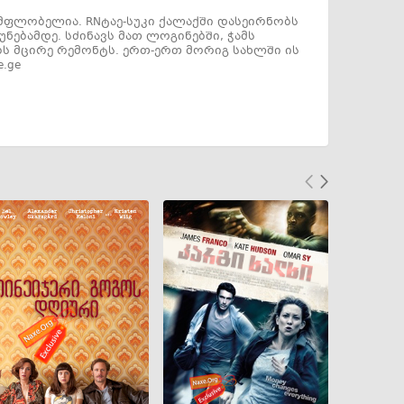
 მფლობელია. RNტაე-სუკი ქალაქში დასეირნობს
ებამდე. სძინავს მათ ლოგინებში, ჭამს
ებს მცირე რემონტს. ერთ-ერთ მორიგ სახლში ის
.ge