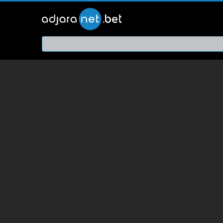
ქართ
თრეი