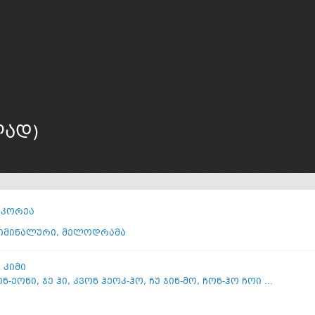
ლად)
 კორეა
იმინალური
,
მელოდრამა
 კიმი
ინ-ეონი
,
ჯე ჰი
,
კვონ ჰეოკ-ჰო
,
ჩუ ჯინ-მო
,
ჩონ-ჰო ჩოი ...