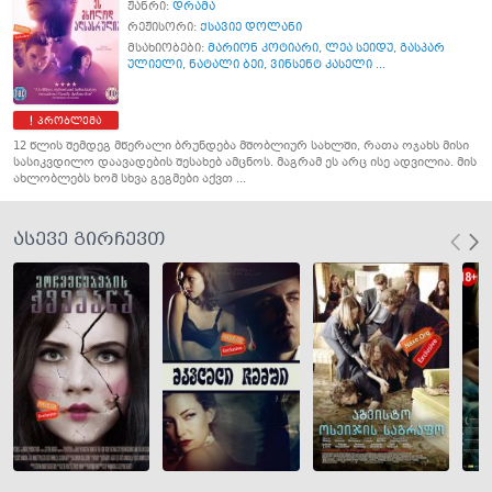
ჟანრი:
დრამა
რეჟისორი:
ქსავიე დოლანი
მსახიობები:
მარიონ კოტიარი
,
ლეა სეიდუ
,
გასპარ
ულიელი
,
ნატალი ბეი
,
ვინსენტ კასელი ...
პრობლემა
12 წლის შემდეგ მწერალი ბრუნდება მშობლიურ სახლში, რათა ოჯახს მისი
სასიკვდილო დაავადების შესახებ ამცნოს. მაგრამ ეს არც ისე ადვილია. მის
ახლობლებს ხომ სხვა გეგმები აქვთ ...
ასევე გირჩევთ