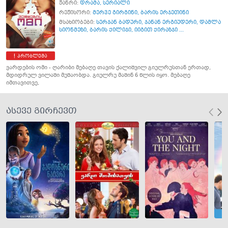
ჟანრი:
დრამა
,
სერიალი
რეჟისორი:
მერვე გირგინი
,
ბარის ერჯეთინი
მსახიობები:
სერჯან ბადური
,
ჯანან ერგიუდერი
,
დამლა
სიონმეზი
,
ბარის ქილიჯი
,
იიგით ქირაზჯი ...
პრობლემა
ვარდების ომი - ღარიბი მებაღე თავის ქალიშვილ გიულრუსთან ერთად,
მდიდრულ ვილაში მუშაობდა. გიულრუ მაშინ 6 წლის იყო. მებაღე
იმთავითვე,
ასევე გირჩევთ