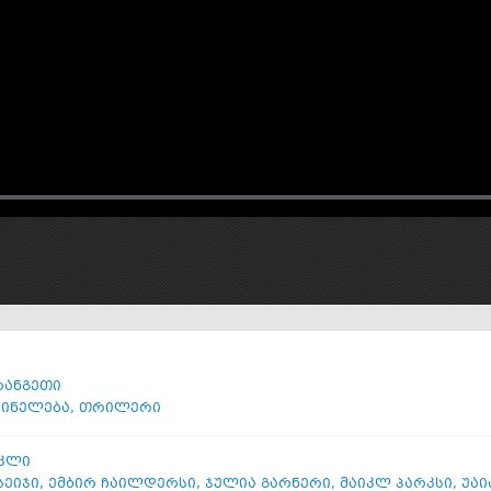
რანგეთი
შინელება
,
თრილერი
იკლი
სეიჯი
,
ემბირ ჩაილდერსი
,
ჯულია გარნერი
,
მაიკლ პარკსი
,
უაი