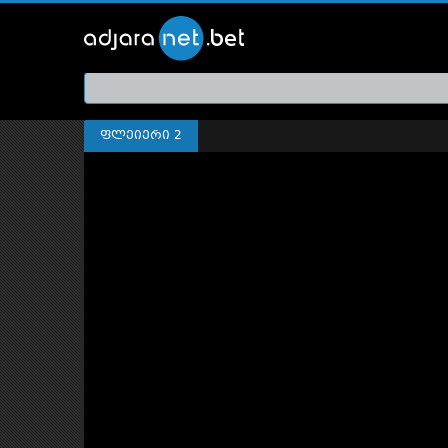
ქართ
თრეი
ფლეიერი 2