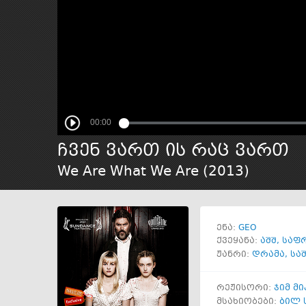
ჩვენ ვართ ის რაც ვართ
We Are What We Are (
2013
)
GEO
ენა:
ქვეყანა:
აშშ
,
საფ
ჟანრი:
დრამა
,
სა
რეჟისორი:
ჯიმ მ
მსახიობები:
ბილ 