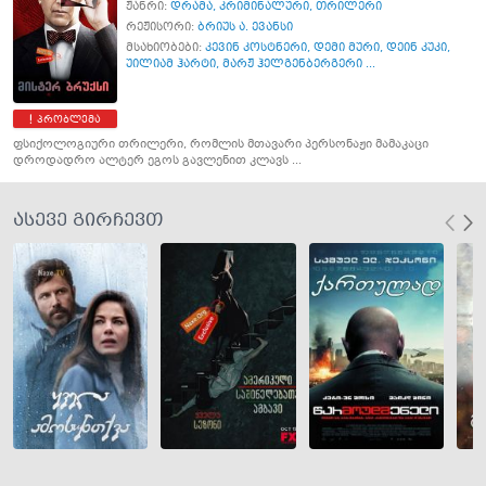
ჟანრი:
დრამა
,
კრიმინალური
,
თრილერი
რეჟისორი:
ბრიუს ა. ევანსი
მსახიობები:
კევინ კოსტნერი
,
დემი მური
,
დეინ კუკი
,
უილიამ ჰარტი
,
მარჟ ჰელგენბერგერი ...
პრობლემა
ფსიქოლოგიური თრილერი, რომლის მთავარი პერსონაჟი მამაკაცი
დროდადრო ალტერ ეგოს გავლენით კლავს ...
ასევე გირჩევთ