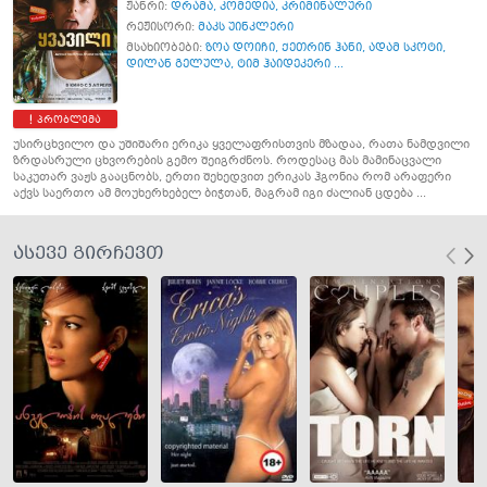
ჟანრი:
დრამა
,
კომედია
,
კრიმინალური
რეჟისორი:
მაკს უინკლერი
მსახიობები:
ზოა დოიჩი
,
ქეთრინ ჰანი
,
ადამ სკოტი
,
დილან გელულა
,
ტიმ ჰაიდეკერი ...
პრობლემა
უსირცხვილო და უშიშარი ერიკა ყველაფრისთვის მზადაა, რათა ნამდვილი
ზრდასრული ცხვორების გემო შეიგრძნოს. როდესაც მას მამინაცვალი
საკუთარ ვაჟს გააცნობს, ერთი შეხედვით ერიკას ჰგონია რომ არაფერი
აქვს საერთო ამ მოუხერხებელ ბიჭთან, მაგრამ იგი ძალიან ცდება ...
ასევე გირჩევთ