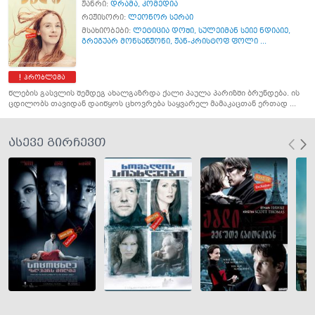
ჟანრი:
დრამა
,
კომედია
რეჟისორი:
ლეონორ სერაი
მსახიობები:
ლეტიცია დოში
,
სულეიმან სეიე ნდიაიე
,
გრეგუარ მონსენჟონი
,
ჟან-კრისტოფ ფოლი ...
პრობლემა
წლების გასვლის შემდეგ ახალგაზრდა ქალი პაულა პარიზში ბრუნდება. ის
ცდილობს თავიდან დაიწყოს ცხოვრება საყვარელ მამაკაცთან ერთად ...
ასევე გირჩევთ