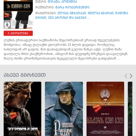
ჟანრი:
დრამა
,
კომედია
რეჟისორი:
მარკ როტერმუნდი
მსახიობები:
ელიას ემბარეკი
,
ფილიპ შვარცი
,
ნადინა
ვრიცი
,
უვე პროისი და სხვები ...
პრობლემა
ლენის ერთადერთი საქმიანობა მეგობრებთან ერთად წვეულებების
მოწყობაა. იმავე ქალაქში ცხოვრობს 15 წლის დევიდი, რომელიც
სახლიდან არ გადის, მას დაბადებიდან გულის მანკი აქვს. ლენის მამა
დაიღალა მისი უსაქმურობით, ამიტომ მას დევიდზე ზრუნვას დაავალებენ.
მალე ისინი ერთმანეთისათვის შეუცვლელი მეგობრები გახდებიან ...
ასევე გირჩევთ