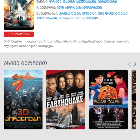
ჟანრი:
დრამა
,
მძაფრ-სიუჟეტიანი
,
თრილერი
რეჟისორი:
იონ ანდრეას ანდერსენი
მსახიობები:
კრისტოფერ იონერი
,
ენი დალ ტორპი
,
ჰანგ ტრანი
,
იონას ჰოფ ოფტებრო ...
პრობლემა
მიწისძვრა - ოჯახი ნორვეგიაში, ოსლოში მიმეგზავრება, სადაც ძალიან
ძლიერი მიწისძვრა მოხდება ...
ასევე გირჩევთ