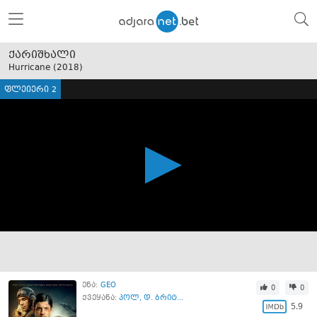
ქარიშხალი
Hurricane (
2018
)
ფლეიერი 2
ენა:
GEO
0
0
ქვეყანა:
პოლ
,
დ. ბრიტ...
5.9