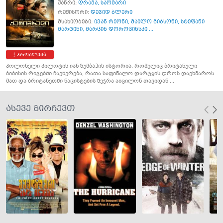
ჟანრი:
დრამა
,
საომარი
რეჟისორი:
დევიდ ბლერი
მსახიობები:
ივან რეონი
,
მაილო გიბსონი
,
სტეფანი
მარტინი
,
მარცინ დოროცინსკი ...
პრობლემა
პოლონელი პილოტის იან ზუმბაჰის ისტორია, რომელიც ბრიტანული
ბიბისის რიგებში ჩაეწერება, რათა საფინალო დარტყის დროს დაეხმაროს
მათ და ბრიტანეთში ნაცისტების შეჭრა აიცილონ თავიდან ...
ასევე გირჩევთ