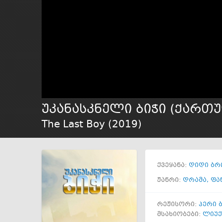
უკანასკნელი ბიჭი (ქართ
The Last Boy (
2019
)
ქვეყანა:
დიდი ბრ
ჟანრი:
დრამა
,
ფა
რეჟისორი:
პერი 
მსახიობები:
ლიუქ