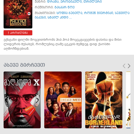
ჟანრი:
დრამა
,
ეროტიკული
,
თრილერი
რეჟისორი:
გასპარ ნოე
მსახიობები:
სოფია ბუტელა
,
რომენ გიერმიკი
,
სუჰეილა
იაკუბი
,
სმაილ კიდი ...
პრობლემა
ექსტაზი ფილმი მოგვითხრობს ჰიპ-ჰოპ მოცეკვავეების დასისა და მისი
ლიდერის შესახებ, რომლებიც ღამე ცეკვის შემდეგ დიდ ქაოსში
აღმოჩნდებიან.
ასევე გირჩევთ