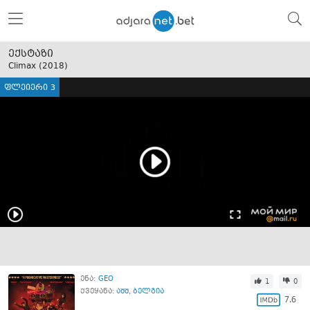
ექსტაზი
Climax (
2018
)
ფლეიერი 3
ენა:
GEO
1
0
ქვეყანა:
აშშ
,
ბელგია
7.6