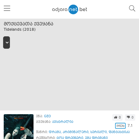
მოქცევათა ქვეყანა
Tidelands (
2018
)
ენა:
GEO
0
0
ქვეყანა:
ავსტრალია
7.1
ჟანრი:
დრამა
,
კრიმინალური
,
სერიალი
,
ფანტასტიკა
რეჟისორი:
ტოა ფრეიზერი
,
ემა ფრიმანი