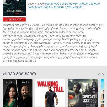
მსახიობები:
შარლოტა ბესტი
,
მარკო პიგოსი
,
აარონ
იაკუბენკო
,
მატიას ინვუდი
,
ელზა პატაკი ...
პრობლემა
ახალგაზრდა კელ მაკტირი 10-წლიანი არყოფნის შემდეგ თავის მშობლიურ
მეთევზეთა პატარა ქალაქში ბრუნდება და მისდა გასაკვირად აღმოაჩენს,
რომ აქ ყველაფერი შეიცვალა. როდესაც ნაპირი ერთ-ერთი
ადგილობრივი მეთევზის სხეულს გამორიყავს, ადგილობრივი
მოსახლეობის ნარკოტიკების კონტრაბანდასთან განსაკუთრებული
დამოკიდებულება საჯარო გახდება. კელი ქალაქის ყველაზე დაფარული
საუდმოლოებების გამოვლენას ცდილობს და ამისთვის ის ქალაქისგან
დაშორებულ ნაწილში მცხოვრები განდეგილების ნდობას მოიპოვებს –
ლამაზი და სახიფათო ნახევარადამიანები-ნახევარსირენები, რომელთა
ლიდერი ედრიელ კათბერტი მზად არის ყველაფერი გააკეთოს, რათა
თავისი სახეობა დაიცვას
ასევე გირჩევთ