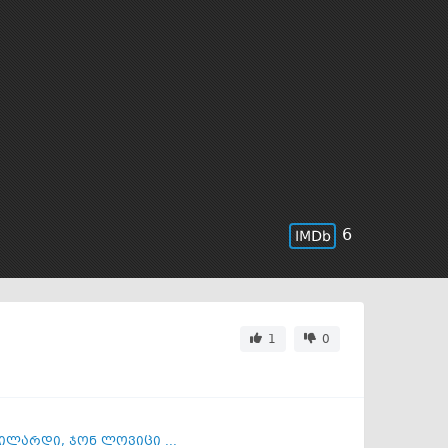
6
1
0
უილარდი
,
ჯონ ლოვიცი ...