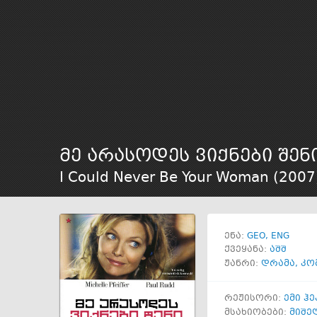
მე არასოდეს ვიქნები შენ
I Could Never Be Your Woman (
2007
GEO
ENG
ენა:
ქვეყანა:
აშშ
ჟანრი:
დრამა
,
კო
რეჟისორი:
ემი ჰ
მსახიობები:
მიშე