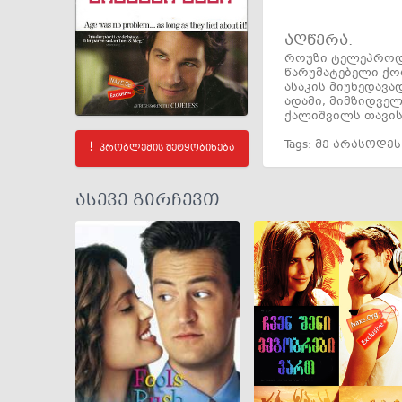
აღწერა:
როუზი ტელეპროდი
წარუმატებელი ქორ
ასაკის მიუხედავა
ადამი, მიმზიდვე
ქალიშვილს თავის
Tags:
მე არასოდეს
პრობლემის შეტყობინება
ასევე გირჩევთ