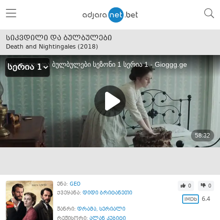
სიკვდილი და ბულბულები
Death and Nightingales (
2018
)
ენა:
GEO
0
0
ქვეყანა:
დიდი ბრიტანეთი
6.4
ჟანრი:
დრამა
,
სერიალი
რეჟისორი:
ალან კუბიტი