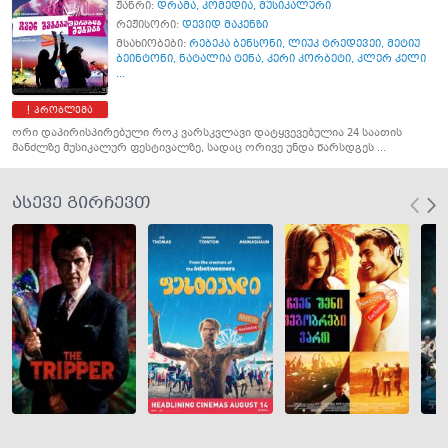
ჟანრი:
დრამა
,
კომედია
,
მუსიკალური
რეჟისორი:
დევიდ მაკენზი
მსახიობები:
რებეკა ბენსონი
,
ლიუკ ტრედევეი
,
მეტიუ
ბეინტონი
,
ნატალია ტენა
,
კერი კორბეტი
,
კლერ კელი
...
პრობლემა
ორი დაპირისპირებული როკ ვარსკვლავი დატყვევებულია 24 საათის
მანძლზე მუსიკალურ ფესტივალზე, სადაც ორივე უნდა წარსდგეს ...
ასევე გირჩევთ